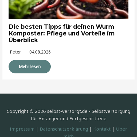
Die besten Tipps für deinen Wurm
Komposter: Pflege und Vorteile im
Überblick
Peter
04.08.2026
Mehr lesen
Copyright © 2026 selbst-versorgt.de - Selbstversorgung
für Anfänger und Fortgeschrittene
Impressum
|
Datenschutzerklärung
|
Kontakt
|
Über
mich