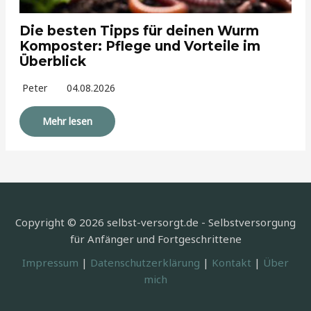
Die besten Tipps für deinen Wurm
Komposter: Pflege und Vorteile im
Überblick
Peter
04.08.2026
Mehr lesen
Copyright © 2026 selbst-versorgt.de - Selbstversorgung
für Anfänger und Fortgeschrittene
Impressum
|
Datenschutzerklärung
|
Kontakt
|
Über
mich