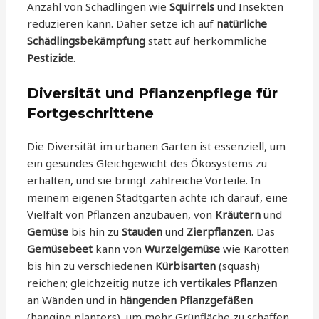
Anzahl von Schädlingen wie
Squirrels
und Insekten
reduzieren kann. Daher setze ich auf
natürliche
Schädlingsbekämpfung
statt auf herkömmliche
Pestizide
.
Diversität und Pflanzenpflege für
Fortgeschrittene
Die Diversität im urbanen Garten ist essenziell, um
ein gesundes Gleichgewicht des Ökosystems zu
erhalten, und sie bringt zahlreiche Vorteile. In
meinem eigenen Stadtgarten achte ich darauf, eine
Vielfalt von Pflanzen anzubauen, von
Kräutern
und
Gemüse
bis hin zu
Stauden
und
Zierpflanzen
. Das
Gemüsebeet
kann von
Wurzelgemüse
wie Karotten
bis hin zu verschiedenen
Kürbisarten
(squash)
reichen; gleichzeitig nutze ich
vertikales Pflanzen
an Wänden und in
hängenden Pflanzgefäßen
(hanging planters), um mehr Grünfläche zu schaffen.