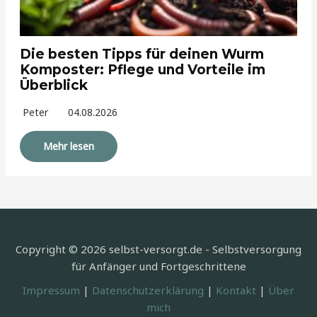
Die besten Tipps für deinen Wurm
Komposter: Pflege und Vorteile im
Überblick
Peter
04.08.2026
Mehr lesen
Copyright © 2026 selbst-versorgt.de - Selbstversorgung
für Anfänger und Fortgeschrittene
Impressum
|
Datenschutzerklärung
|
Kontakt
|
Über
mich