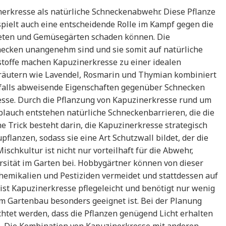
rkresse als natürliche Schneckenabwehr. Diese Pflanze
 spielt auch eine entscheidende Rolle im Kampf gegen die
eeten und Gemüsegärten schaden können. Die
hnecken unangenehm sind und sie somit auf natürliche
stoffe machen Kapuzinerkresse zu einer idealen
Kräutern wie Lavendel, Rosmarin und Thymian kombiniert
falls abweisende Eigenschaften gegenüber Schnecken
esse. Durch die Pflanzung von Kapuzinerkresse rund um
lauch entstehen natürliche Schneckenbarrieren, die die
 Trick besteht darin, die Kapuzinerkresse strategisch
anzen, sodass sie eine Art Schutzwall bildet, der die
schkultur ist nicht nur vorteilhaft für die Abwehr,
rsität im Garten bei. Hobbygärtner können von dieser
Chemikalien und Pestiziden vermeidet und stattdessen auf
 ist Kapuzinerkresse pflegeleicht und benötigt nur wenig
im Gartenbau besonders geeignet ist. Bei der Planung
chtet werden, dass die Pflanzen genügend Licht erhalten